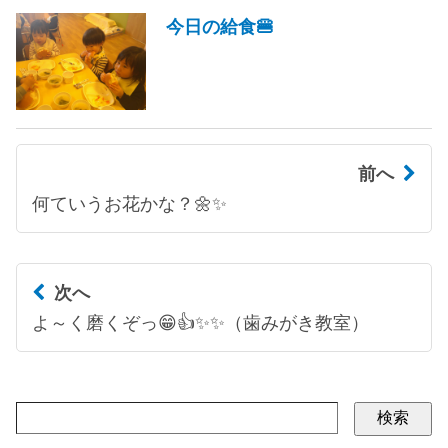
今日の給食🍔
前へ
何ていうお花かな？🌼✨
次へ
よ～く磨くぞっ😁👍✨✨（歯みがき教室）
検索