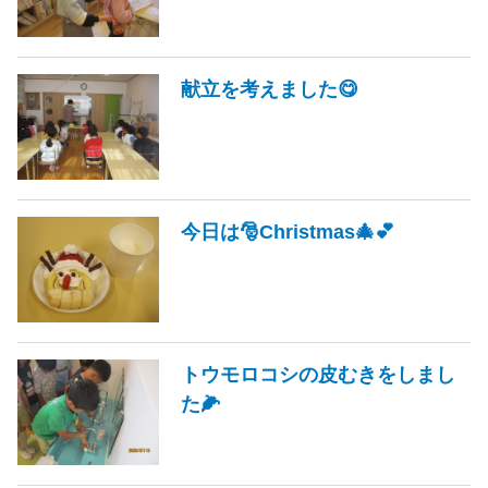
献立を考えました😋
今日は🎅Christmas🎄💕
トウモロコシの皮むきをしまし
た🌽