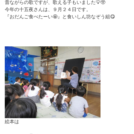
昔ながらの歌ですが、歌える子もいました💡😲
今年の十五夜さんは、９月２４日です。
『おだんご食べたーい🤩』と食いしん坊なぞう組😋
絵本は