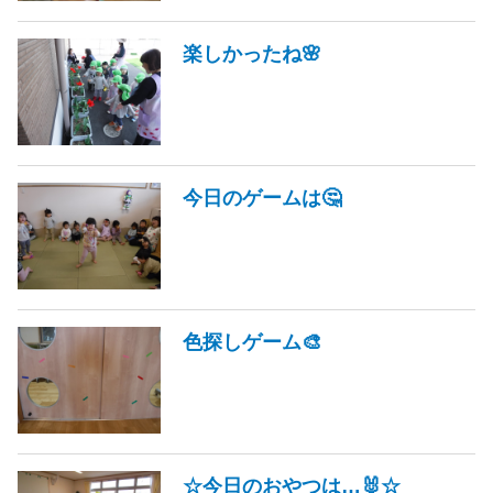
楽しかったね🌸
今日のゲームは🤔
色探しゲーム🎨
☆今日のおやつは…🐰☆