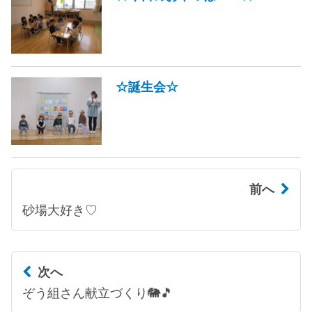
☆誕生会☆
前へ
砂場大好き♡
次へ
ぞう組さん献立づくり🐘🎵