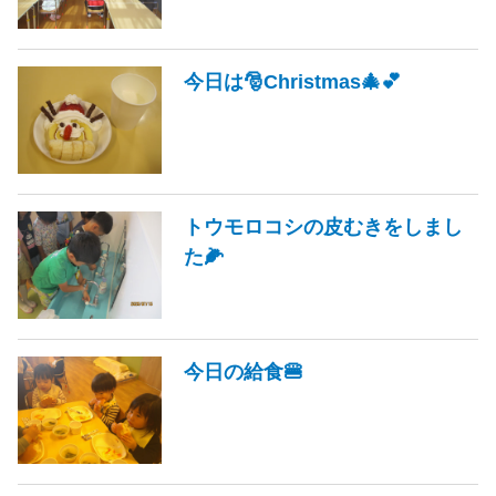
今日は🎅Christmas🎄💕
トウモロコシの皮むきをしまし
た🌽
今日の給食🍔