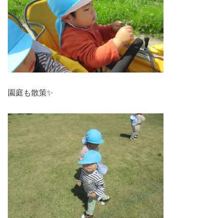
園庭も散策✨