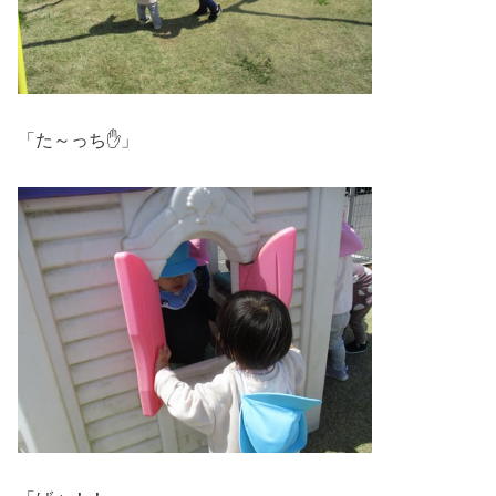
「た～っち✋」