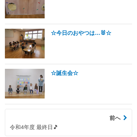
☆今日のおやつは…🐰☆
☆誕生会☆
前へ
令和4年度 最終日🎵