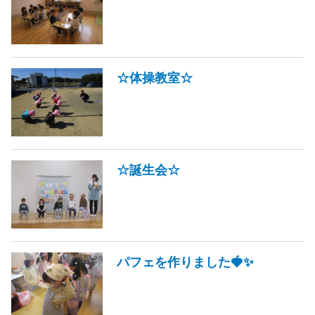
☆体操教室☆
☆誕生会☆
パフェを作りました🍓✨