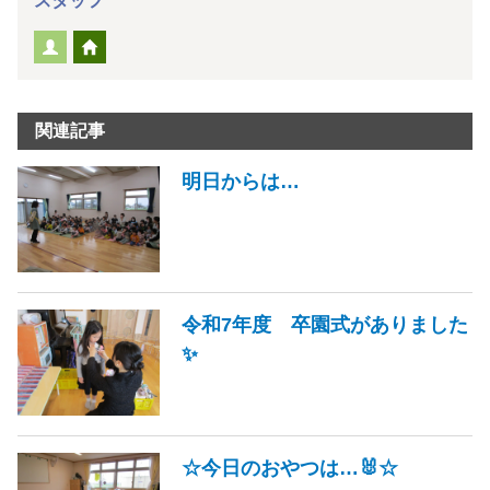
スタッフ
関連記事
明日からは…
令和7年度 卒園式がありました
✨
☆今日のおやつは…🐰☆