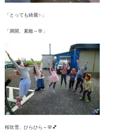
「とっても綺麗✨」
「満開、素敵～🌸」
桜吹雪、ひらひら～🌸💕