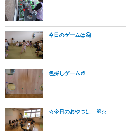
今日のゲームは🤔
色探しゲーム🎨
☆今日のおやつは…🐰☆