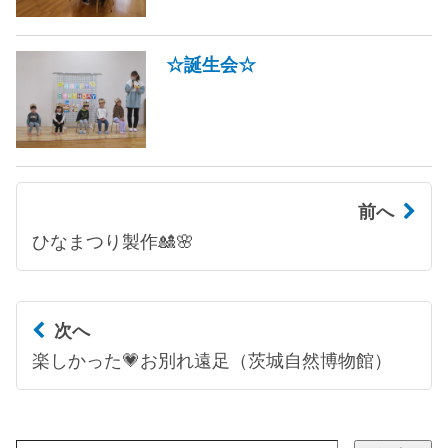
☆誕生会☆
前へ
ひなまつり製作🎎🌸
次へ
楽しかった💗お別れ遠足（茨城自然博物館）