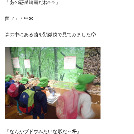
「あの惑星綺麗だね✨✨」
菌フェア中🎀
森の中にある菌を顕微鏡で見てみました🧐
「なんかブドウみたいな形だ～🤩」