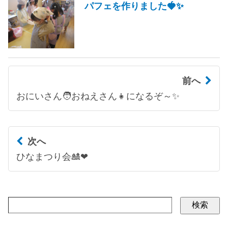
パフェを作りました🍓✨
前へ
おにいさん🧑おねえさん👧になるぞ～✨
次へ
ひなまつり会🎎❤
検索