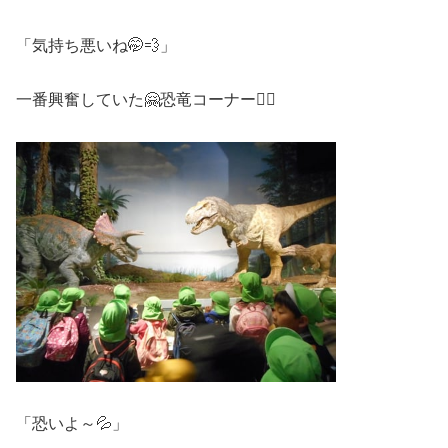
「気持ち悪いね🤭💨」
一番興奮していた🤗恐竜コーナー🐱‍🐉
「恐いよ～💦」