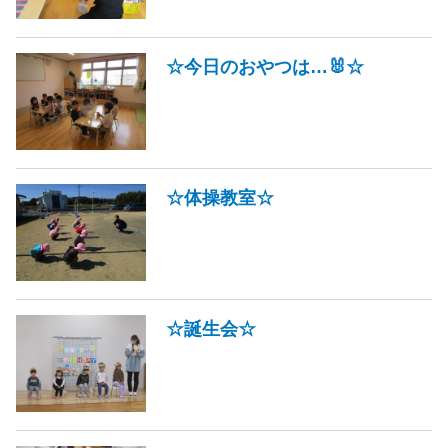
☆今日のおやつは…🐰☆
☆体操教室☆
☆誕生会☆