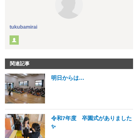
tukubamirai
関連記事
明日からは…
令和7年度 卒園式がありました
✨