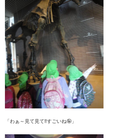
「わぁ～見て見て‼すごいね🤪」