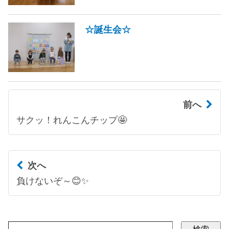
☆誕生会☆
前へ
サクッ！れんこんチップ🤩
次へ
負けないぞ～😊✨