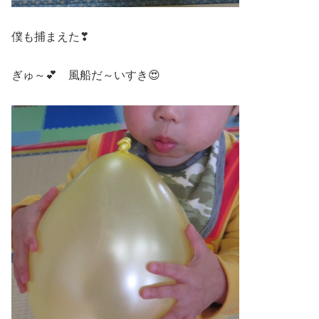
僕も捕まえた❣
ぎゅ～💕 風船だ～いすき😍