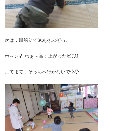
次は，風船🎈で🤗あそぶぞっ。
ポ～ン🎵 わぁ～高く上がった😍⤴⤴⤴
まてまて，そっちへ行かないで💦💦