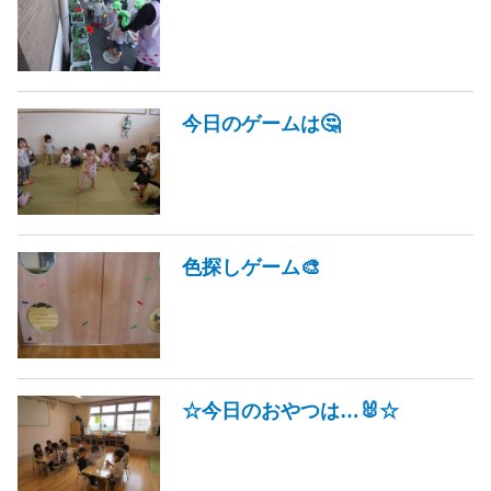
今日のゲームは🤔
色探しゲーム🎨
☆今日のおやつは…🐰☆