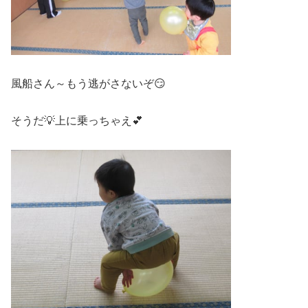
風船さん～もう逃がさないぞ😏
そうだ💡上に乗っちゃえ💕