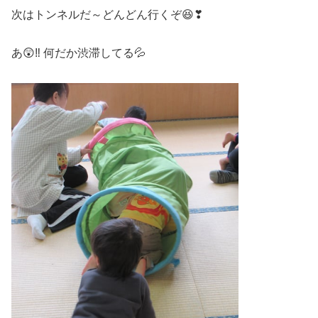
次はトンネルだ～どんどん行くぞ😆❣
あ😲‼ 何だか渋滞してる💦