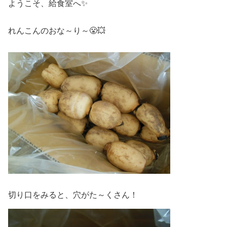
ようこそ、給食室へ✨
れんこんのおな～り～😤💥
切り口をみると、穴がた～くさん！