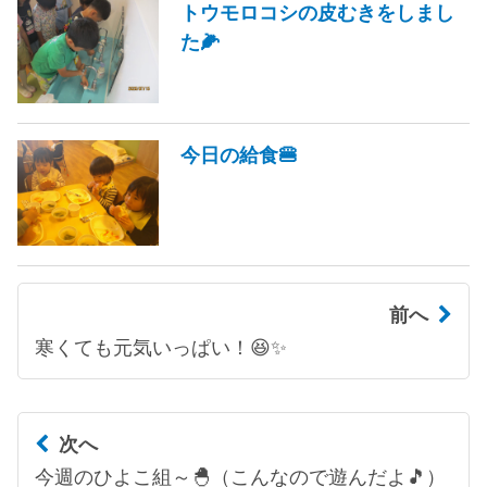
トウモロコシの皮むきをしまし
た🌽
今日の給食🍔
前へ
寒くても元気いっぱい！😆✨
次へ
今週のひよこ組～🐣（こんなので遊んだよ🎵）