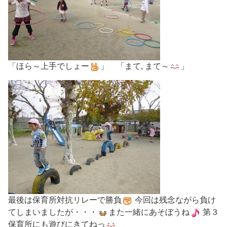
「ほら～上手でしょー
」 「まて, まて～
」
最後は保育所対抗リレーで勝負
今回は残念ながら負け
てしまいましたが・・・
また一緒にあそぼうね
第３
保育所にも遊びにきてねっ