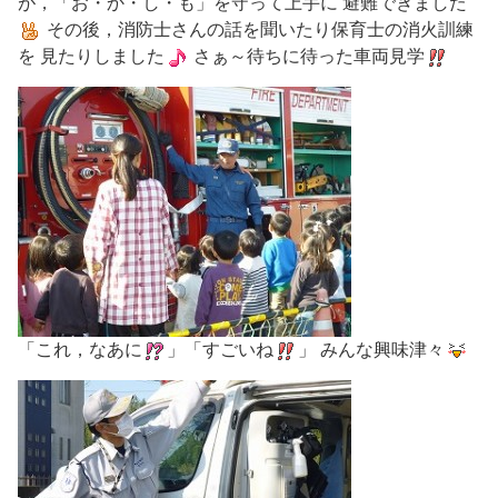
が，「お・か・し・も」を守って上手に 避難できました
その後，消防士さんの話を聞いたり保育士の消火訓練
を 見たりしました
さぁ～待ちに待った車両見学
「これ，なあに
」「すごいね
」 みんな興味津々