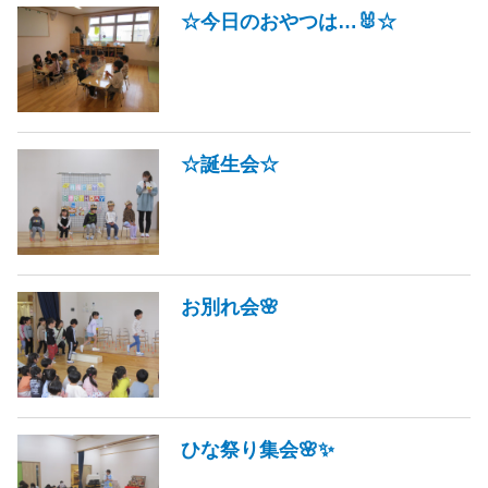
☆今日のおやつは…🐰☆
☆誕生会☆
お別れ会🌸
ひな祭り集会🌸✨