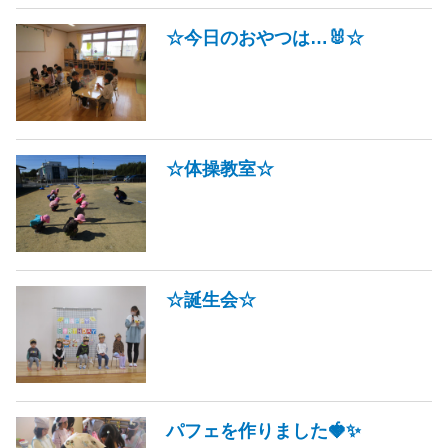
☆今日のおやつは…🐰☆
☆体操教室☆
☆誕生会☆
パフェを作りました🍓✨