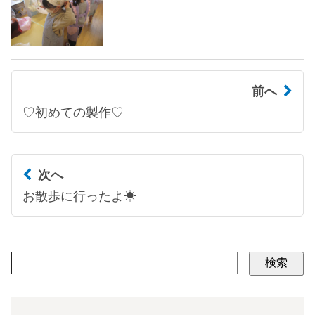
前へ
♡初めての製作♡
次へ
お散歩に行ったよ☀
検索