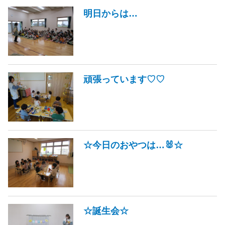
明日からは…
頑張っています♡♡
☆今日のおやつは…🐰☆
☆誕生会☆