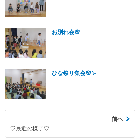
お別れ会🌸
ひな祭り集会🌸✨
前へ
♡最近の様子♡