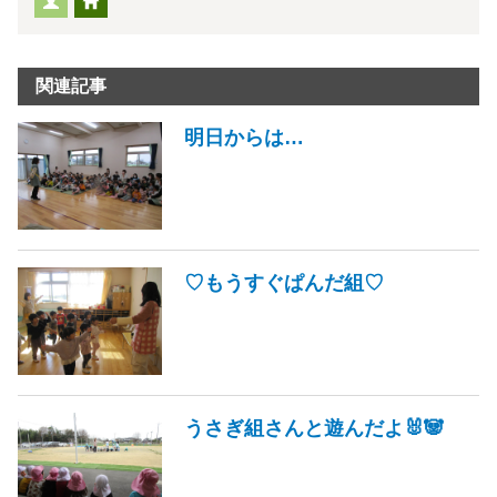
関連記事
明日からは…
♡もうすぐぱんだ組♡
うさぎ組さんと遊んだよ🐰🐼