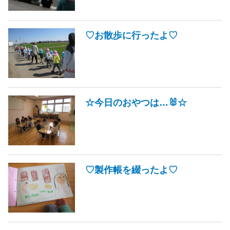
♡お散歩に行ったよ♡
☆今日のおやつは…🐰☆
♡製作帳を綴ったよ♡