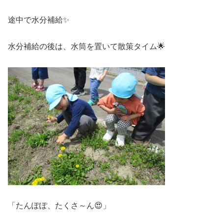
途中で水分補給✨
水分補給の後は、水筒を置いて散策タイム🌟
「たんぽぽ、たくさ～ん😍」