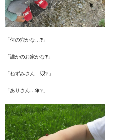
「何の穴かな…❓」
「誰かのお家かな❓」
「ねずみさん…🐭❔」
「ありさん…🐜❔」