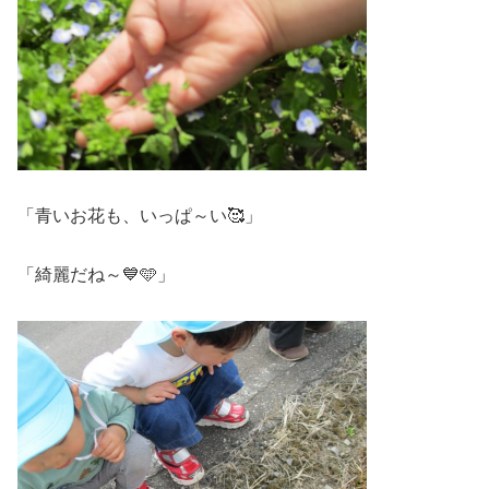
「青いお花も、いっぱ～い🥰」
「綺麗だね～💙🩵」