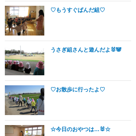
♡もうすぐぱんだ組♡
うさぎ組さんと遊んだよ🐰🐼
♡お散歩に行ったよ♡
☆今日のおやつは…🐰☆