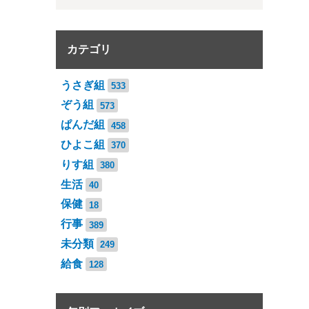
カテゴリ
うさぎ組
533
ぞう組
573
ぱんだ組
458
ひよこ組
370
りす組
380
生活
40
保健
18
行事
389
未分類
249
給食
128