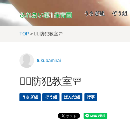
うさぎ組
ぞう組
TOP
> 👮‍♂️防犯教室🚥
tukubamirai
👮‍♂️防犯教室🚥
うさぎ組
ぞう組
ぱんだ組
行事