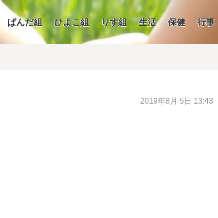
ぱんだ組
ひよこ組
りす組
生活
保健
行事
2019年8月 5日 13:43