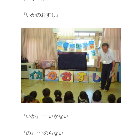
『いかのおすし』
『いか』･･･いかない
『の』･･･のらない