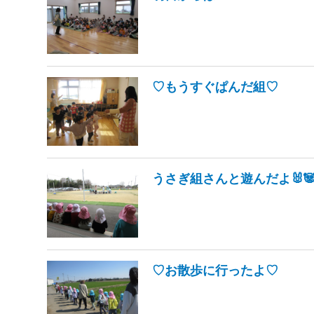
♡もうすぐぱんだ組♡
うさぎ組さんと遊んだよ🐰
♡お散歩に行ったよ♡