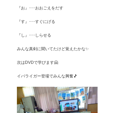
『お』･･･おおごえをだす
『す』･･･すぐにげる
『し』･･･しらせる
みんな真剣に聞いてたけど覚えたかな✨
次はDVDで学びます🤗
イバライガー登場でみんな興奮🎵