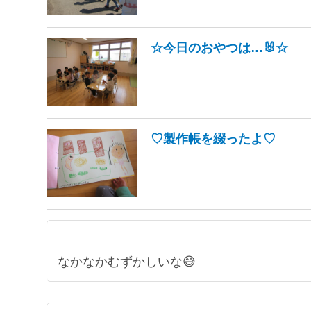
☆今日のおやつは…🐰☆
♡製作帳を綴ったよ♡
なかなかむずかしいな😅