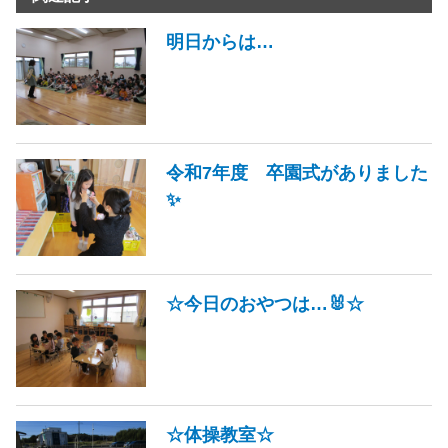
明日からは…
令和7年度 卒園式がありました
✨
☆今日のおやつは…🐰☆
☆体操教室☆