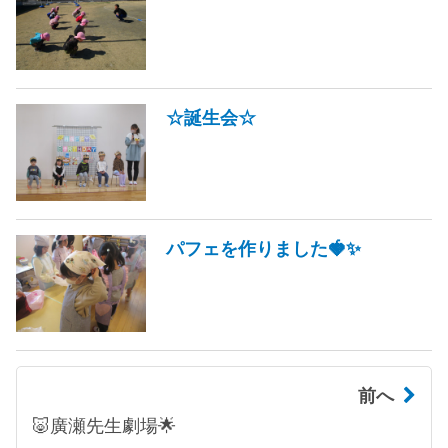
☆誕生会☆
パフェを作りました🍓✨
前へ
🐷廣瀬先生劇場🌟