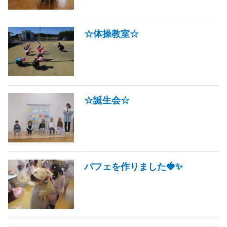
☆体操教室☆
☆誕生会☆
パフェを作りました🍓✨