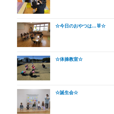
☆今日のおやつは…🐰☆
☆体操教室☆
☆誕生会☆