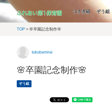
うさぎ組
ぞう組
TOP
> 🌸卒園記念制作🌸
tukubamirai
🌸卒園記念制作🌸
ぞう組