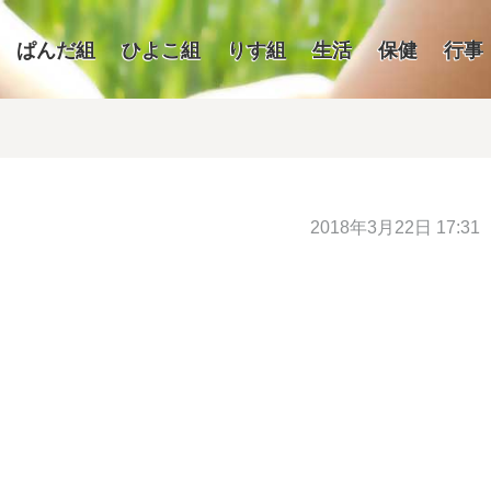
ぱんだ組
ひよこ組
りす組
生活
保健
行事
2018年3月22日 17:31