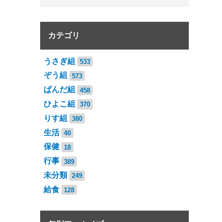
カテゴリ
うさぎ組
533
ぞう組
573
ぱんだ組
458
ひよこ組
370
りす組
380
生活
40
保健
18
行事
389
未分類
249
給食
128