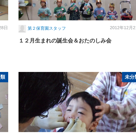
28日
2012年12月
第２保育園スタッフ
１２月生まれの誕生会＆おたのしみ会
分類
未分