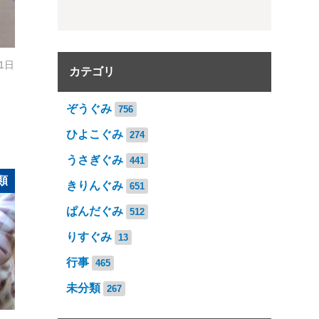
21日
カテゴリ
ぞうぐみ
756
ひよこぐみ
274
うさぎぐみ
441
類
きりんぐみ
651
ぱんだぐみ
512
りすぐみ
13
行事
465
未分類
267