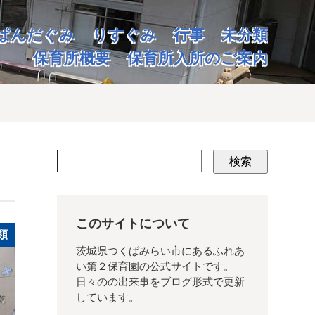
ぱんだぐみ
りすぐみ
行事
未分類
保育所概要
保育所入所のご案内
検索
このサイトについて
類
茨城県つくばみらい市にあるふれあ
い第２保育園の公式サイトです。
日々のの出来事をブログ形式で更新
しています。