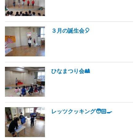
３月の誕生会🎈
ひなまつり会🎎
レッツクッキング🧑🏻‍🍳