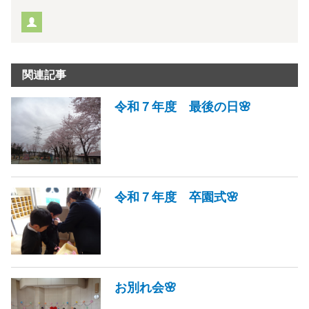
関連記事
令和７年度 最後の日🌸
令和７年度 卒園式🌸
お別れ会🌸