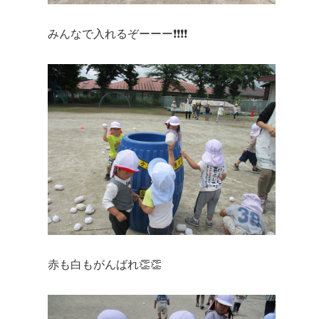
みんなで入れるぞーーー❗❗❗❗
赤も白もがんばれ👏👏