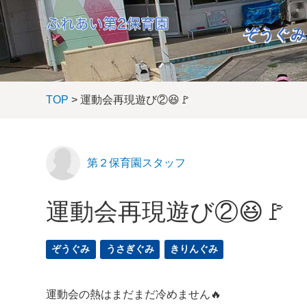
ぞうぐみ
TOP
> 運動会再現遊び②😆🚩
第２保育園スタッフ
運動会再現遊び②😆🚩
ぞうぐみ
うさぎぐみ
きりんぐみ
運動会の熱はまだまだ冷めません🔥