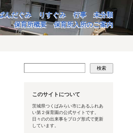
ぱんだぐみ
りすぐみ
行事
未分類
保育所概要
保育所入所のご案内
検索
このサイトについて
茨城県つくばみらい市にあるふれあ
い第２保育園の公式サイトです。
日々のの出来事をブログ形式で更新
しています。