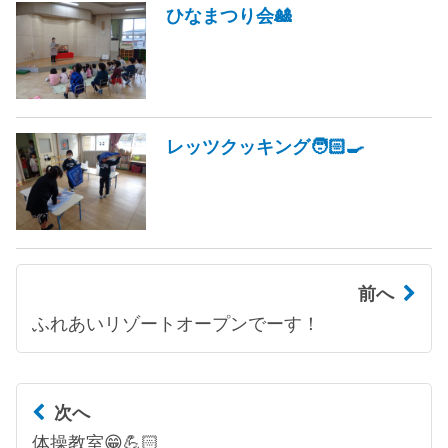
ひなまつり会🎎
レッツクッキング🧑🏻‍🍳
前へ
ふれあいリゾートオープンでーす！
次へ
体操教室😁💪🏻