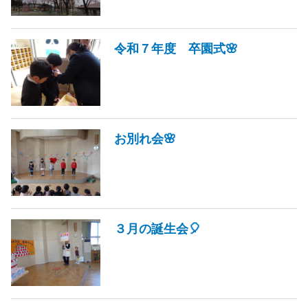
令和７年度 卒園式🌸
お別れ会🌸
３月の誕生会🎈