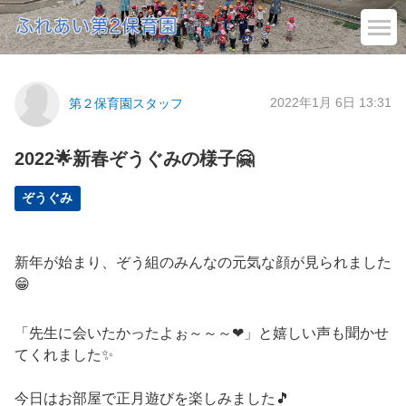
2022年1月 6日 13:31
第２保育園スタッフ
2022🌟新春ぞうぐみの様子🤗
ぞうぐみ
新年が始まり、ぞう組のみんなの元気な顔が見られました
😁
「先生に会いたかったよぉ～～～❤」と嬉しい声も聞かせ
てくれました✨
今日はお部屋で正月遊びを楽しみました🎵