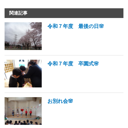
関連記事
令和７年度 最後の日🌸
令和７年度 卒園式🌸
お別れ会🌸