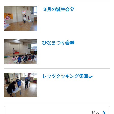
３月の誕生会🎈
ひなまつり会🎎
レッツクッキング🧑🏻‍🍳
前へ