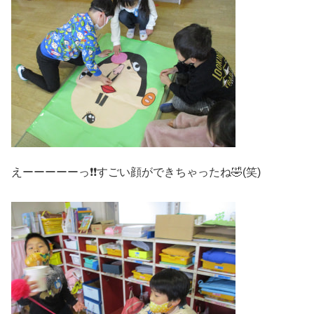
えーーーーーっ❗❗すごい顔ができちゃったね🤣(笑)