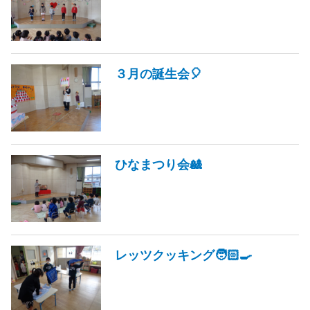
３月の誕生会🎈
ひなまつり会🎎
レッツクッキング🧑🏻‍🍳