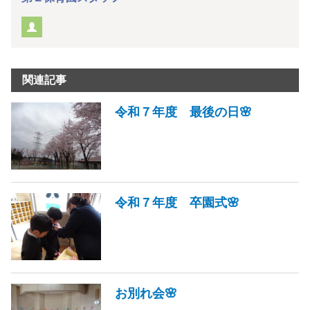
関連記事
令和７年度 最後の日🌸
令和７年度 卒園式🌸
お別れ会🌸