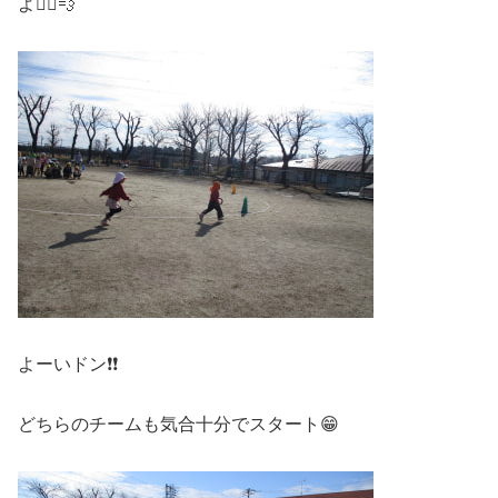
よ🏃‍♀️💨
よーいドン❗❗
どちらのチームも気合十分でスタート😁