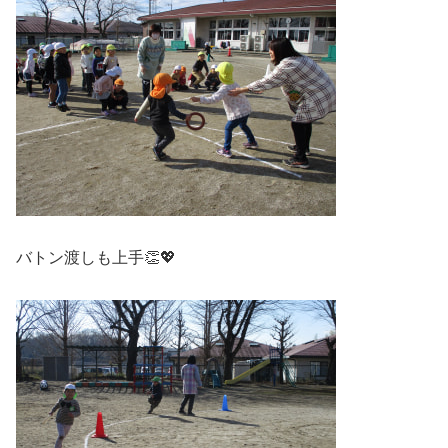
バトン渡しも上手👏💖