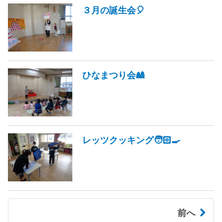
３月の誕生会🎈
ひなまつり会🎎
レッツクッキング🧑🏻‍🍳
前へ