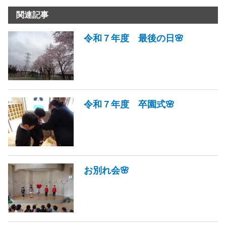
関連記事
令和７年度 最後の日🌸
令和７年度 卒園式🌸
お別れ会🌸