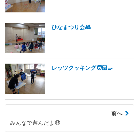
ひなまつり会🎎
レッツクッキング🧑🏻‍🍳
前へ
みんなで遊んだよ😆