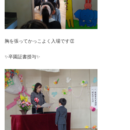
胸を張ってかっこよく入場です👏
✨卒園証書授与✨