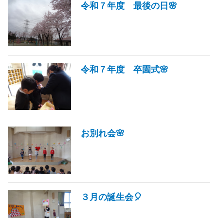
令和７年度 最後の日🌸
令和７年度 卒園式🌸
お別れ会🌸
３月の誕生会🎈