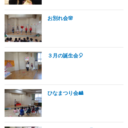
お別れ会🌸
３月の誕生会🎈
ひなまつり会🎎