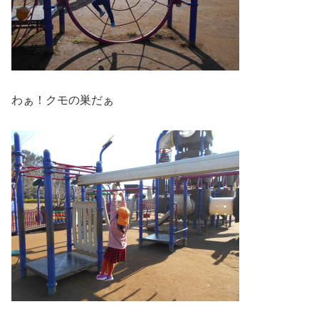
わぁ！クモの巣だぁ