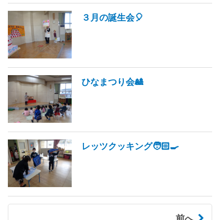
３月の誕生会🎈
ひなまつり会🎎
レッツクッキング🧑🏻‍🍳
前へ