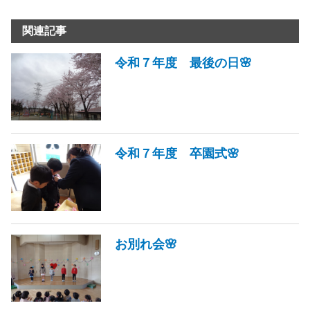
関連記事
令和７年度 最後の日🌸
令和７年度 卒園式🌸
お別れ会🌸