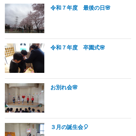
令和７年度 最後の日🌸
令和７年度 卒園式🌸
お別れ会🌸
３月の誕生会🎈