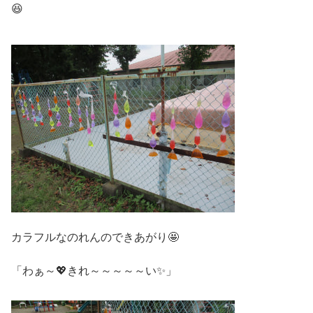
😆
カラフルなのれんのできあがり🤩
「わぁ～💖きれ～～～～～い✨」