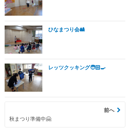
ひなまつり会🎎
レッツクッキング🧑🏻‍🍳
前へ
秋まつり準備中🤗