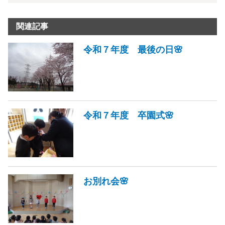
関連記事
令和７年度 最後の日🌸
令和７年度 卒園式🌸
お別れ会🌸