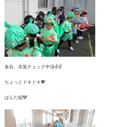
各自、衣装チェック中😘✌✌
ちょっとドキドキ💖
ぱんだ組🐼