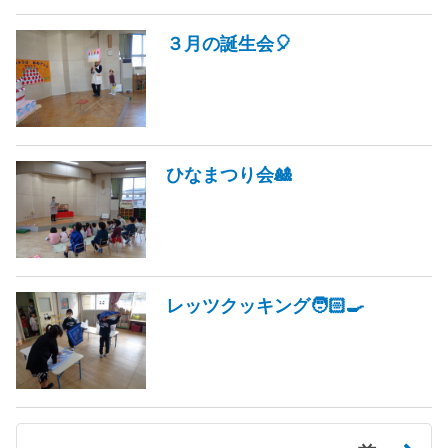
３月の誕生会🎈
ひなまつり会🎎
レッツクッキング🧑🏻‍🍳