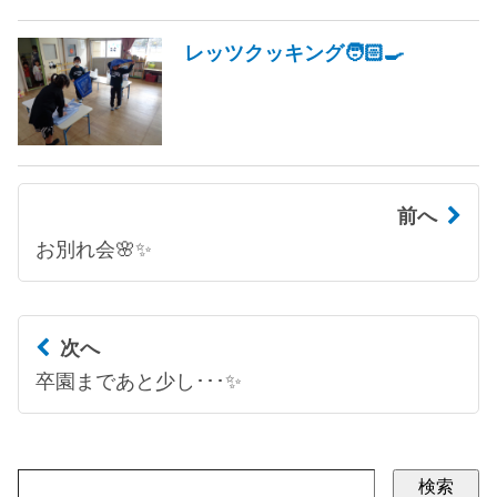
レッツクッキング🧑🏻‍🍳
前へ
お別れ会🌸✨
次へ
卒園まであと少し･･･✨
検索