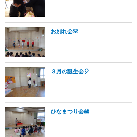
お別れ会🌸
３月の誕生会🎈
ひなまつり会🎎