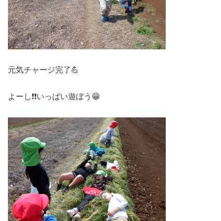
元気チャージ完了💪
よーし❗❗いっぱい遊ぼう😁