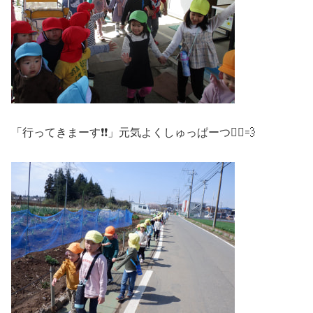
「行ってきまーす❗❗」元気よくしゅっぱーつ🚶‍♀️💨