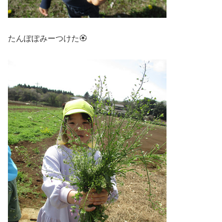
たんぽぽみーつけた🏵