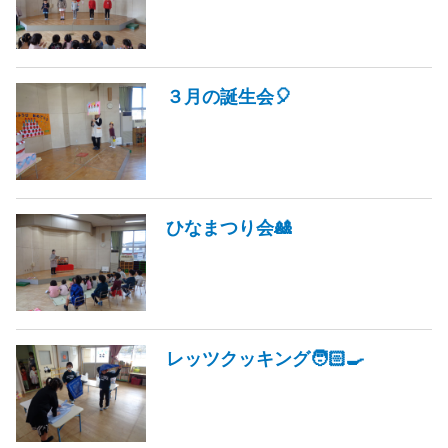
３月の誕生会🎈
ひなまつり会🎎
レッツクッキング🧑🏻‍🍳