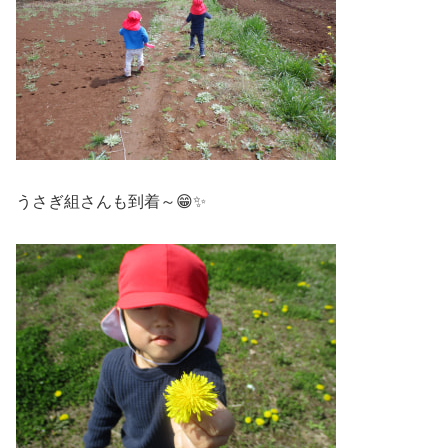
うさぎ組さんも到着～😁✨