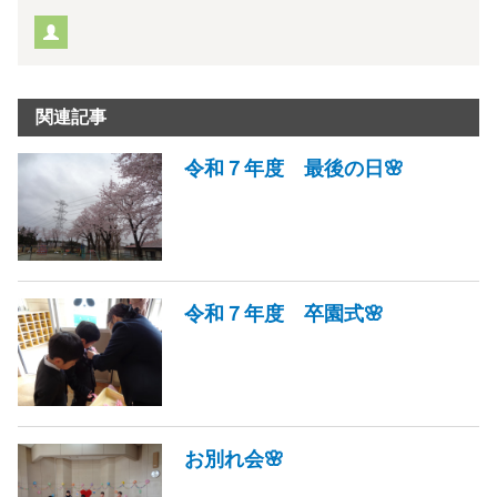
関連記事
令和７年度 最後の日🌸
令和７年度 卒園式🌸
お別れ会🌸