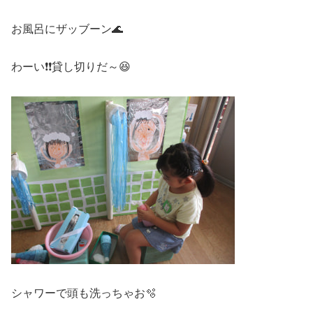
お風呂にザッブーン🌊
わーい❗❗貸し切りだ～😆
シャワーで頭も洗っちゃお🫧