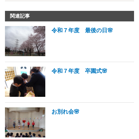
関連記事
令和７年度 最後の日🌸
令和７年度 卒園式🌸
お別れ会🌸