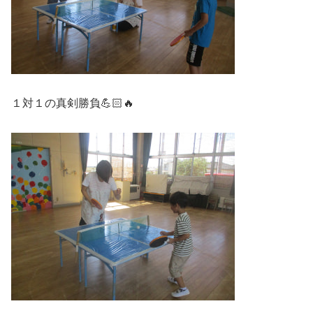
１対１の真剣勝負💪🏻🔥