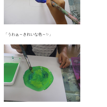
「うわぁ～きれいな色～✨」