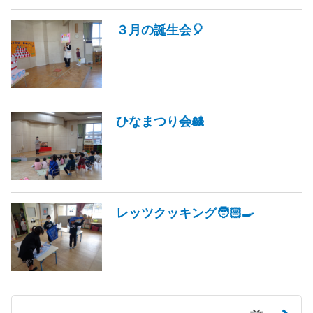
３月の誕生会🎈
ひなまつり会🎎
レッツクッキング🧑🏻‍🍳