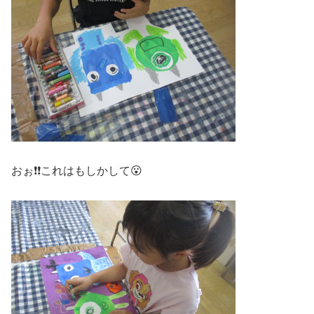
おぉ❗❗これはもしかして😮