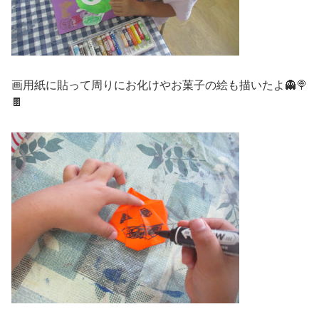
画用紙に貼って周りにお化けやお菓子の絵も描いたよ👻🍭
🍫