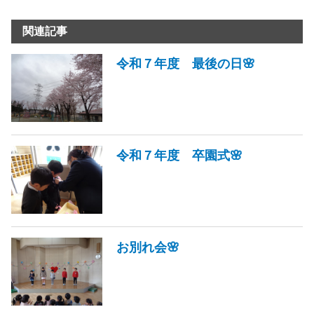
関連記事
令和７年度 最後の日🌸
令和７年度 卒園式🌸
お別れ会🌸