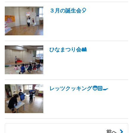
３月の誕生会🎈
ひなまつり会🎎
レッツクッキング🧑🏻‍🍳
前へ