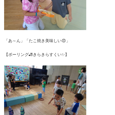
「あ～ん」「たこ焼き美味しい😍」
【ボーリング🎳きらきらすくい✨】