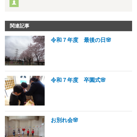
関連記事
令和７年度 最後の日🌸
令和７年度 卒園式🌸
お別れ会🌸