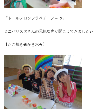
「トールメロンフラペチーノ～🍈」
ミニバリスタさんの元気な声が聞こえてきました🎶
【たこ焼き🐙かき氷🍧】