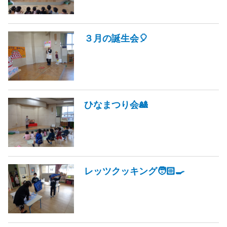
３月の誕生会🎈
ひなまつり会🎎
レッツクッキング🧑🏻‍🍳