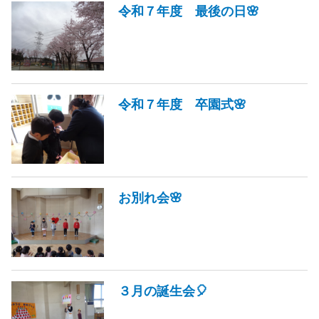
令和７年度 最後の日🌸
令和７年度 卒園式🌸
お別れ会🌸
３月の誕生会🎈