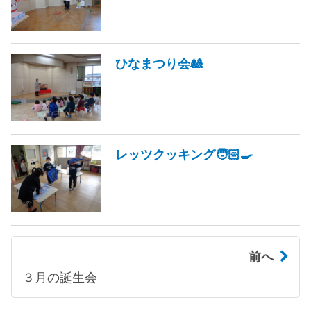
ひなまつり会🎎
レッツクッキング🧑🏻‍🍳
前へ
３月の誕生会