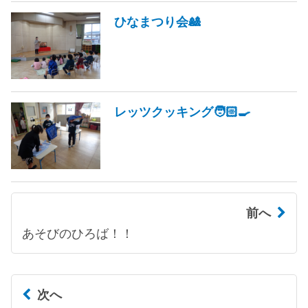
ひなまつり会🎎
レッツクッキング🧑🏻‍🍳
前へ
あそびのひろば！！
次へ