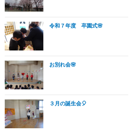
令和７年度 卒園式🌸
お別れ会🌸
３月の誕生会🎈