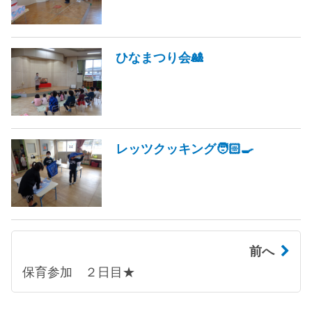
ひなまつり会🎎
レッツクッキング🧑🏻‍🍳
前へ
保育参加 ２日目★