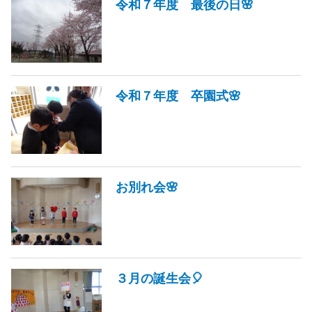
令和７年度 最後の日🌸
令和７年度 卒園式🌸
お別れ会🌸
３月の誕生会🎈