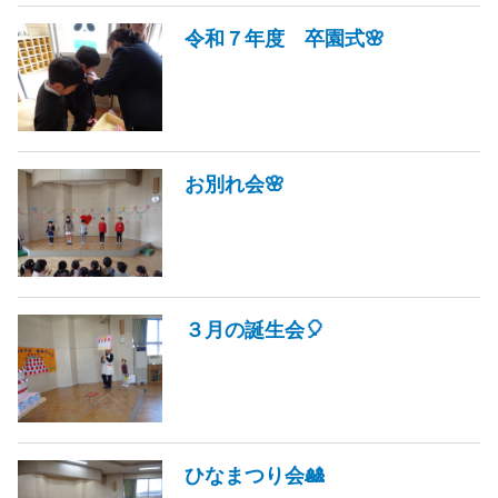
令和７年度 卒園式🌸
お別れ会🌸
３月の誕生会🎈
ひなまつり会🎎