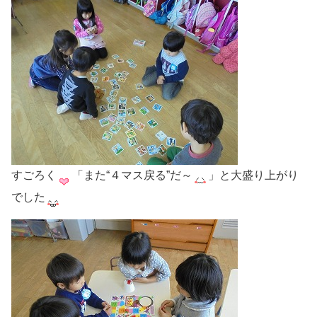
すごろく
「また“４マス戻る”だ～
」と大盛り上がり
でした