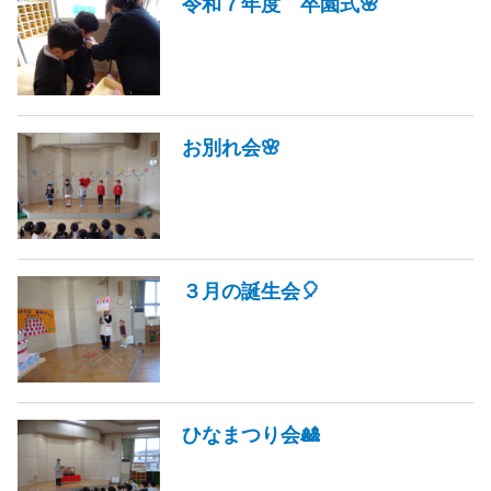
令和７年度 卒園式🌸
お別れ会🌸
３月の誕生会🎈
ひなまつり会🎎