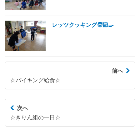
レッツクッキング🧑🏻‍🍳
前へ
☆バイキング給食☆
次へ
☆きりん組の一日☆