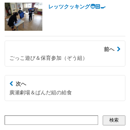
レッツクッキング🧑🏻‍🍳
前へ
ごっこ遊び＆保育参加（ぞう組）
次へ
廣瀬劇場＆ぱんだ組の給食
検索