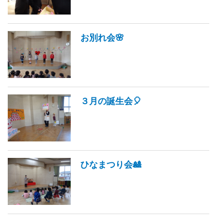
お別れ会🌸
３月の誕生会🎈
ひなまつり会🎎