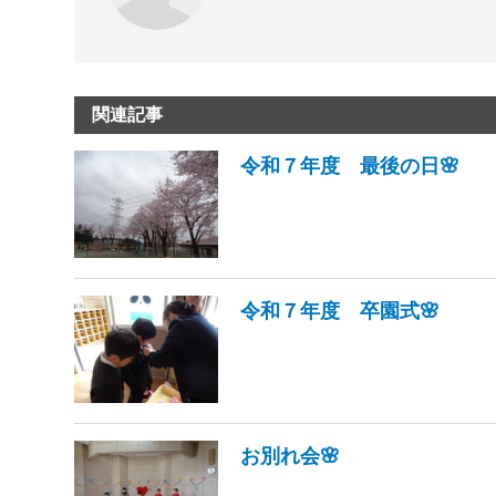
関連記事
令和７年度 最後の日🌸
令和７年度 卒園式🌸
お別れ会🌸