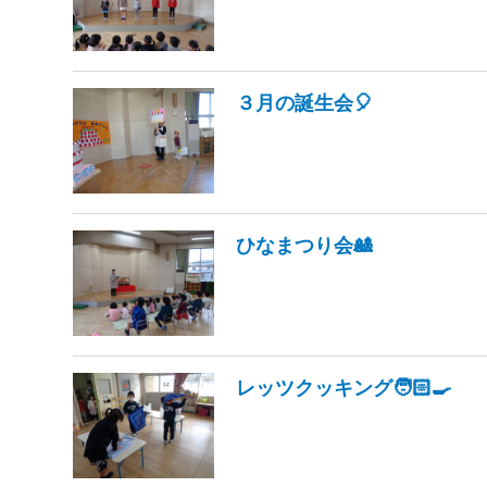
３月の誕生会🎈
ひなまつり会🎎
レッツクッキング🧑🏻‍🍳