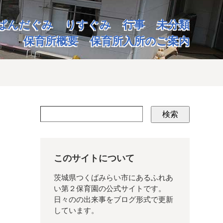
ぱんだぐみ
りすぐみ
行事
未分類
保育所概要
保育所入所のご案内
検索
このサイトについて
茨城県つくばみらい市にあるふれあ
い第２保育園の公式サイトです。
日々のの出来事をブログ形式で更新
しています。