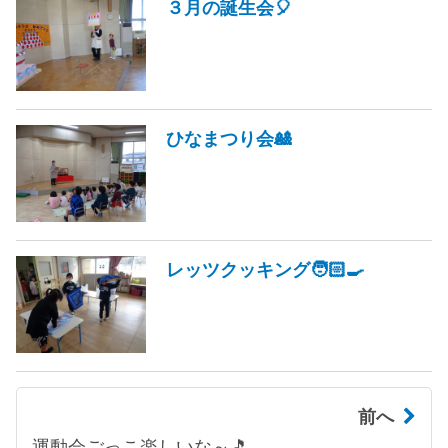
３月の誕生会🎈
ひなまつり会🎎
レッツクッキング🧑🏻‍🍳
前へ
運動会ごっこ楽しいな～🎵