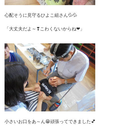
心配そうに見守るひよこ組さん💦💦
「大丈夫だよ～❣こわくないからね❤」
小さいお口をあ～ん😁頑張ってできました💕