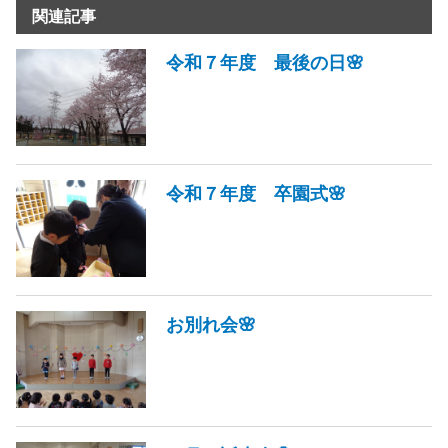
関連記事
令和７年度 最後の日🌸
令和７年度 卒園式🌸
お別れ会🌸