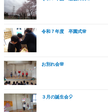
令和７年度 卒園式🌸
お別れ会🌸
３月の誕生会🎈