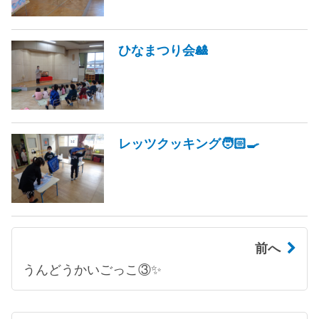
ひなまつり会🎎
レッツクッキング🧑🏻‍🍳
前へ
うんどうかいごっこ③✨