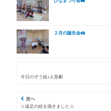
ひなまつり会🎎
２月の誕生会🍰
今日のぞう組♪人形劇
次へ
☆遠足の絵を描きました☆