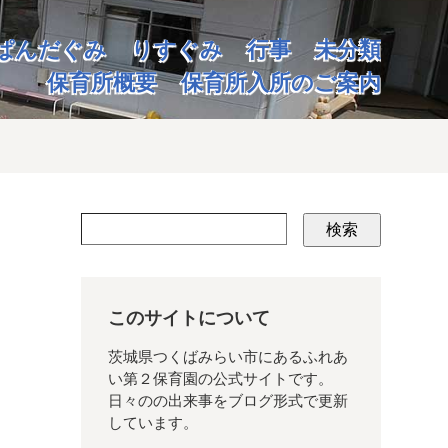
ぱんだぐみ
りすぐみ
行事
未分類
保育所概要
保育所入所のご案内
検索
このサイトについて
茨城県つくばみらい市にあるふれあ
い第２保育園の公式サイトです。
日々のの出来事をブログ形式で更新
しています。