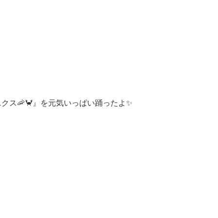
クス🦐🦀』を元気いっぱい踊ったよ✨