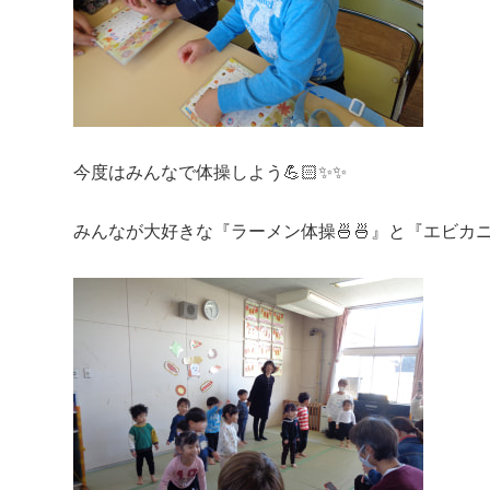
今度はみんなで体操しよう💪🏻✨✨
みんなが大好きな『ラーメン体操🍜🍜』と『エビカニ