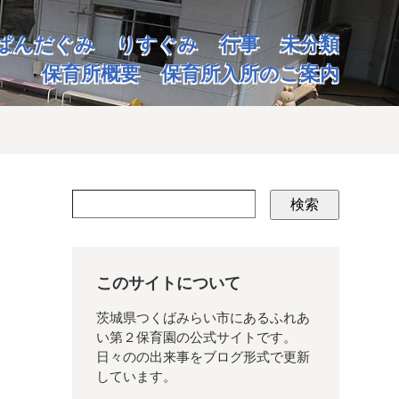
ぱんだぐみ
りすぐみ
行事
未分類
保育所概要
保育所入所のご案内
検索
このサイトについて
茨城県つくばみらい市にあるふれあ
い第２保育園の公式サイトです。
日々のの出来事をブログ形式で更新
しています。