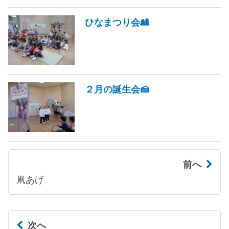
ひなまつり会🎎
２月の誕生会🍰
前へ
凧あげ
次へ